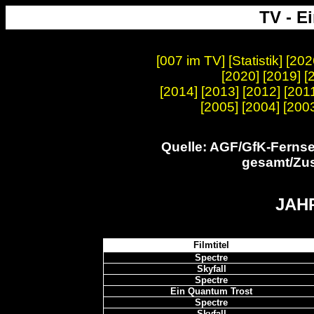
TV - E
[
007 im TV
] [
Statistik
]
[202
[2020]
[2019]
[
[2014] [2013]
[
2012
] [
201
[
2005
] [
2004
] [
200
Quelle: AGF/GfK-Ferns
gesamt/Zus
JAH
Filmtitel
Spectre
Skyfall
Spectre
Ein Quantum Trost
Spectre
Skyfall