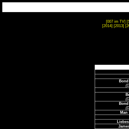
[
007 im TV
] [
[2014] [2013]
[
2
Bond 
(
B
(
Bond 
(
Man 
Liebe
James