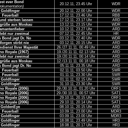
est ever Bond
20.12.11, 23.45 Uhr
WDR
Dokumentation)
Goldfinger
20.12.11, 22.00 Uhr
WDR
Feuerball
17.12.11, 23.46 Uhr
RBB
und sterben lassen
17.12.11, 23.17 Uhr
ARD
sgrüße aus Moskau
13.12.11, 23.15 Uhr
WDR
amantenfieber
10.12.11, 23.27 Uhr
ARD
lebt nur zweimal
07.12.11, 22.45 Uhr
HR
 Bond jagt Dr. No
03.12.11, 22.40 Uhr
WDR
Morgen stirbt nie
03.12.11, 20.15 Uhr
ARD
dienst Ihrer Majestät
26./27.11.11, 00.49 Uhr
ARD
no Royale (1967)
19./20.11.11, 02.13 Uhr
ARD
lebt nur zweimal
19./20.11.11, 00.14 Uhr
ARD
sgrüße aus Moskau
12./13.11.11, 00.18 Uhr
ARD
 Bond jagt Dr. No
05.11.11, 23.35 Uhr
ARD
Feuerball
02.11.11, 03.50 Uhr
SWR
Feuerball
01.11.11, 23.30 Uhr
SWR
Goldfinger
01.11.11, 02.15 Uhr
SWR
Goldfinger
31.10.11, 23.30 Uhr
SWR
no Royale (2006)
29./30.10.11, 01.20 Uhr
ORF1
no Royale (2006)
29./30.10.11, 00.57 Uhr
SAT1
no Royale (2006)
29.10.11, 20.15 Uhr
ORF1
no Royale (2006)
29.10.11, 20.14 Uhr
SAT1
GoldenEye
08.10.11, 20.15 Uhr
ARD
Feuerball
10.09.11, 23.00 Uhr
MDR3
Goldfinger
03.09.11, 23.00 Uhr
MDR3
Goldfinger
18.08.11, 23.49 Uhr
HR3
Goldfinger
18.08.11, 20.17 Uhr
HR3