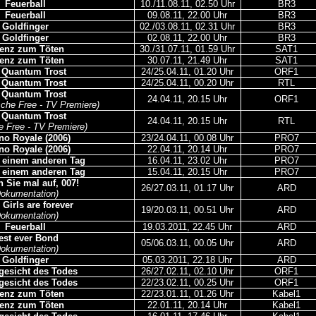
Feuerball
10./11.08.11, 02.50 Uhr
BR3
Feuerball
09.08.11, 22.00 Uhr
BR3
Goldfinger
02./03.08.11, 02.31 Uhr
BR3
Goldfinger
02.08.11, 22.00 Uhr
BR3
zenz zum Töten
30./31.07.11, 01.59 Uhr
SAT1
zenz zum Töten
30.07.11, 21.49 Uhr
SAT1
 Quantum Trost
24/25.04.11, 01.20 Uhr
ORF1
 Quantum Trost
24/25.04.11, 00.20 Uhr
RTL
 Quantum Trost
24.04.11, 20.15 Uhr
ORF1
ische Free - TV Premiere)
 Quantum Trost
24.04.11, 20.15 Uhr
RTL
e Free - TV Premiere)
no Royale (2006)
23/24.04.11, 00.08 Uhr
PRO7
no Royale (2006)
22.04.11, 20.14 Uhr
PRO7
n einem anderen Tag
16.04.11, 23.02 Uhr
PRO7
n einem anderen Tag
15.04.11, 20.15 Uhr
PRO7
 Sie mal auf, 007!
26/27.03.11, 01.17 Uhr
ARD
Dokumentation)
Girls are forever
19/20.03.11, 00.51 Uhr
ARD
Dokumentation)
Feuerball
19.03.2011, 22.45 Uhr
ARD
est ever Bond
05/06.03.11, 00.05 Uhr
ARD
Dokumentation)
Goldfinger
05.03.2011, 22.18 Uhr
ARD
gesicht des Todes
26/27.02.11, 02.10 Uhr
ORF1
gesicht des Todes
22/23.02.11, 00.25 Uhr
ORF1
zenz zum Töten
22/23.01.11, 01.26 Uhr
Kabel1
zenz zum Töten
22.01.11, 20.14 Uhr
Kabel1