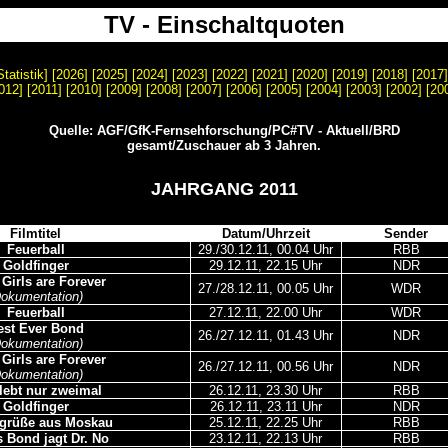
TV - Einschaltquoten
Statistik
]
[2026]
[2025]
[2024]
[2023]
[2022]
[2021]
[2020]
[2019]
[2018]
[
2017
012
] [
2011
] [
2010
] [
2009
] [
2008
] [
2007
] [
2006
] [
2005
] [
2004
] [
2003
] [
2002
] [
20
Quelle: AGF/GfK-Fernsehforschung/PC#TV - Aktuell/BRD
gesamt/Zuschauer ab 3 Jahren.
JAHRGANG 2011
Filmtitel
Datum/Uhrzeit
Sender
Feuerball
29./30.12.11, 00.04 Uhr
RBB
Goldfinger
29.12.11, 22.15 Uhr
NDR
Girls are Forever
27./28.12.11, 00.05 Uhr
WDR
Dokumentation)
Feuerball
27.12.11, 22.00 Uhr
WDR
est Ever Bond
26./27.12.11, 01.43 Uhr
NDR
Dokumentation)
Girls are Forever
26./27.12.11, 00.56 Uhr
NDR
Dokumentation)
lebt nur zweimal
26.12.11, 23.30 Uhr
RBB
Goldfinger
26.12.11, 23.11 Uhr
NDR
sgrüße aus Moskau
25.12.11, 22.25 Uhr
RBB
 Bond jagt Dr. No
23.12.11, 22.13 Uhr
RBB