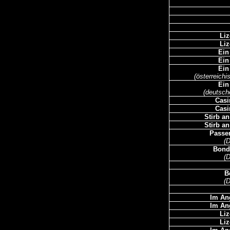
Li
Li
Ein
Ein
Ein
(österreich
Ein
(deutsch
Casi
Casi
Stirb a
Stirb a
Passen
(
Bond 
(
B
(
Im An
Im An
Li
Li