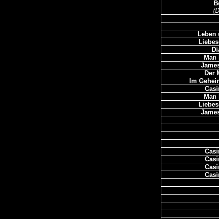
B
(
Leben 
Liebe
Di
Man 
James
Der 
Im Geheim
Casi
Man 
Liebe
James
Casi
Casi
Casi
Casi